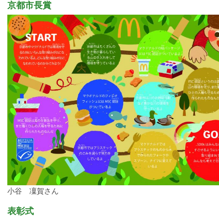
京都市長賞
小谷 凜賀さん
表彰式