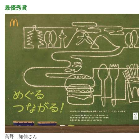
最優秀賞
髙野 知佳さん