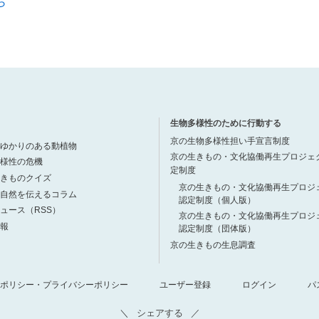
ら
生物多様性のために行動する
京の生物多様性担い手宣言制度
ゆかりのある動植物
京の生きもの・文化協働再生プロジェ
様性の危機
定制度
きものクイズ
京の生きもの・文化協働再生プロジ
自然を伝えるコラム
認定制度（個人版）
ュース（RSS）
京の生きもの・文化協働再生プロジ
報
認定制度（団体版）
京の生きもの生息調査
ポリシー・プライバシーポリシー
ユーザー登録
ログイン
パ
シェアする