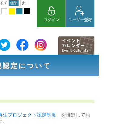
イズ
標準
大
規認定について
再生プロジェクト認定制度
」を推進してお
た。