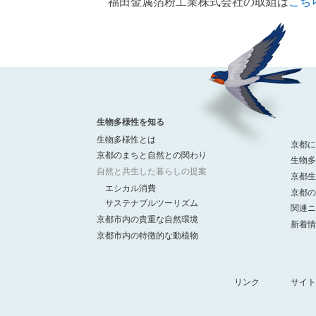
福田金属箔粉工業株式会社の取組は
こち
生物多様性を知る
生物多様性とは
京都に
京都のまちと自然との関わり
生物多
自然と共生した暮らしの提案
京都生
エシカル消費
京都の
サステナブルツーリズム
関連ニ
京都市内の貴重な自然環境
新着情
京都市内の特徴的な動植物
リンク
サイト