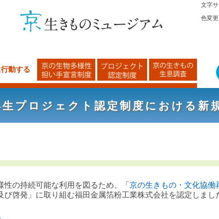
文字サ
色変更
に行動する
再生プロジェクト認定制度における新
様性の持続可能な利用を図るため、「
京の生きもの・文化協働
及び啓発」に取り組む福田金属箔粉工業株式会社を認定しまし