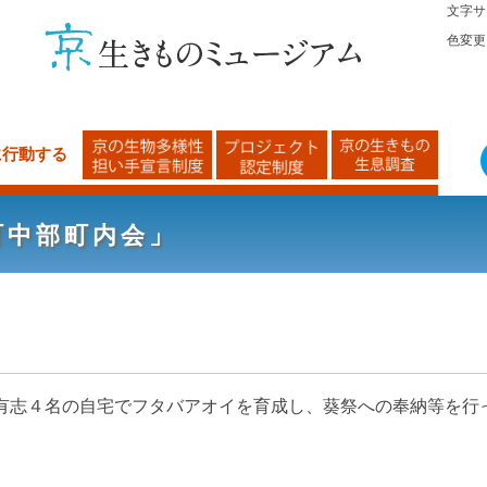
文字サ
色変更
に行動する
町中部町内会」
志４名の自宅でフタバアオイを育成し、葵祭への奉納等を行