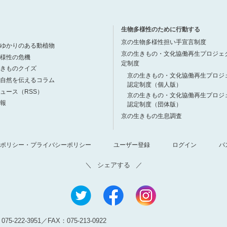
生物多様性のために行動する
京の生物多様性担い手宣言制度
ゆかりのある動植物
京の生きもの・文化協働再生プロジェ
様性の危機
定制度
きものクイズ
京の生きもの・文化協働再生プロジ
自然を伝えるコラム
認定制度（個人版）
ュース（RSS）
京の生きもの・文化協働再生プロジ
報
認定制度（団体版）
京の生きもの生息調査
ポリシー・プライバシーポリシー
ユーザー登録
ログイン
パ
シェアする
5-222‐3951／FAX：075-213-0922