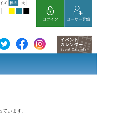
イズ
標準
大
っています。