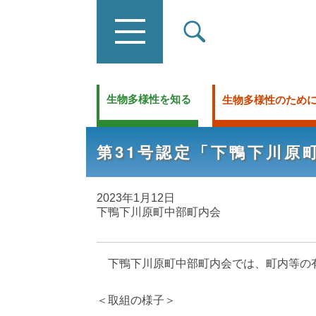
生物多様性を知る
生物多様性のため
第31号認定「下鴨下川原
2023年1月12日
下鴨下川原町中部町内会
下鴨下川原町中部町内会では、町内等の有
＜取組の様子＞