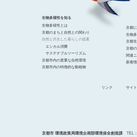
生物多様性を知る
生物多様性とは
京都に
京都のまちと自然との関わり
生物多
自然と共生した暮らしの提案
京都生
エシカル消費
京都の
サステナブルツーリズム
関連ニ
京都市内の貴重な自然環境
新着情
京都市内の特徴的な動植物
リンク
サイト
京都市 環境政策局環境企画部環境保全創造課
TEL：07