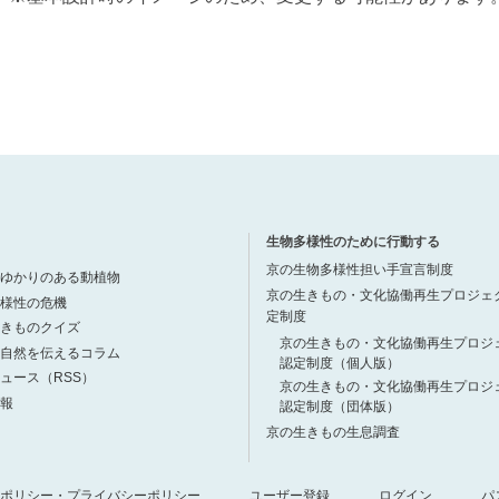
生物多様性のために行動する
京の生物多様性担い手宣言制度
ゆかりのある動植物
京の生きもの・文化協働再生プロジェ
様性の危機
定制度
きものクイズ
京の生きもの・文化協働再生プロジ
自然を伝えるコラム
認定制度（個人版）
ュース（RSS）
京の生きもの・文化協働再生プロジ
報
認定制度（団体版）
京の生きもの生息調査
ポリシー・プライバシーポリシー
ユーザー登録
ログイン
パ