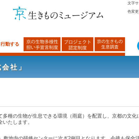
文字サ
色変更
に行動する
式会社」
多種の生物が生息できる環境（雨庭）を配置し、京都の文化
全いたします。
）敷地内の研修センターに次ぎ2例目となります。今後も保全