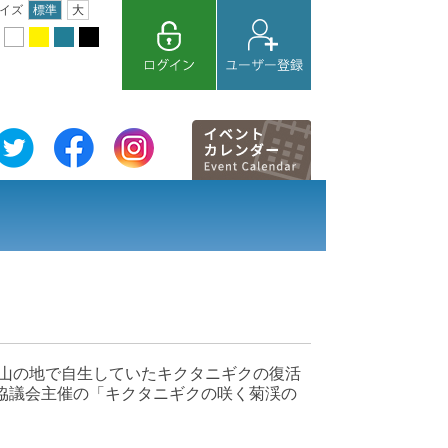
イズ
標準
大
山の地で自生していたキクタニギクの復活
協議会主催の「キクタニギクの咲く菊渓の