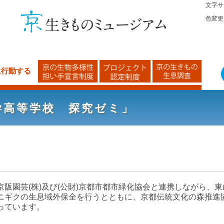
文字サ
色変更
に行動する
学高等学校 探究ゼミ」
京阪園芸
(
株
)
及び
(
公財
)
京都市都市緑化協会と連携しながら、東
ニギクの生息域外保全を行うとともに、京都伝統文化の森推進
っています。