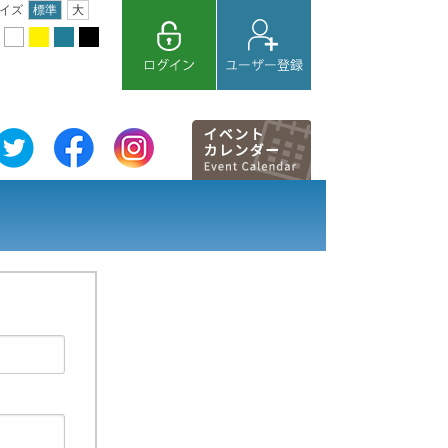
イズ
標準
大