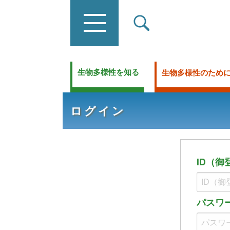
生物多様性を知る
生物多様性のため
ログイン
ID
（御
パスワ