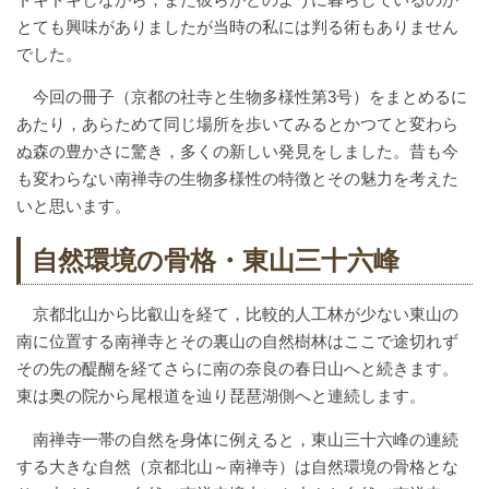
とても興味がありましたが当時の私には判る術もありません
でした。
今回の冊子（京都の社寺と生物多様性第3号）をまとめるに
あたり，あらためて同じ場所を歩いてみるとかつてと変わら
ぬ森の豊かさに驚き，多くの新しい発見をしました。昔も今
も変わらない南禅寺の生物多様性の特徴とその魅力を考えた
いと思います。
自然環境の骨格・東山三十六峰
京都北山から比叡山を経て，比較的人工林が少ない東山の
南に位置する南禅寺とその裏山の自然樹林はここで途切れず
その先の醍醐を経てさらに南の奈良の春日山へと続きます。
東は奥の院から尾根道を辿り琵琶湖側へと連続します。
南禅寺一帯の自然を身体に例えると，東山三十六峰の連続
する大きな自然（京都北山～南禅寺）は自然環境の骨格とな