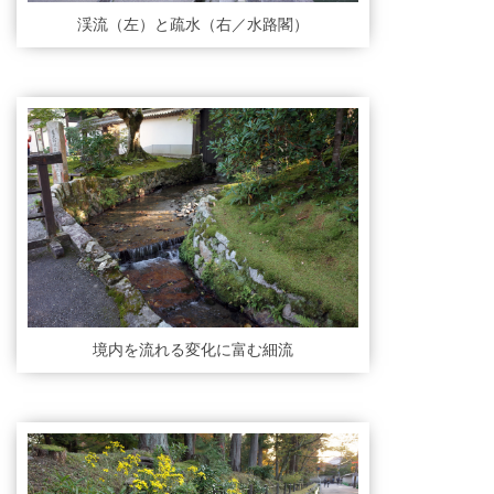
渓流（左）と疏水（右／水路閣）
境内を流れる変化に富む細流