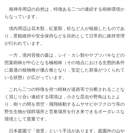
南禅寺周辺の自然は，特徴ある二つの連続する樹林環境か
らなっています。
境内周辺は花木類，紅葉類，松など人が植栽したものであ
り，景観維持や安全保持などを目的として日常的に維持管理
が行われています。
一方，境内背後の森は，シイ・カシ類やヤブツバキなどの
照葉樹林が中心となる極相林（その地点における生態的条件
に最適の植物種が優占種となり，安定した群落がつくられて
いる状態）が広がっています。
これら二つの特徴を持つ樹林が道路等で分断されることな
く混じり合い連続する環境は，小さな昆虫や野鳥はもとよ
り，樹々の間を滑空・飛翔移動するムササビやフクロウ等の
野生生物が採餌場所と営巣場所を行き来できるボーダレスな
環境として貴重です。
日本庭園で「借景」という手法があります。庭園外の山や