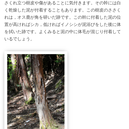
さくれ立つ樹皮や傷があることに気付きます。その幹には白
く乾燥した泥が付着することもあります。この樹皮のささく
れは，オス鹿が角を研いだ跡です。この幹に付着した泥の位
置が高ければシカ，低ければイノシシが泥浴びをした後に体
を拭いた跡です。よくみると泥の中に体毛が混じり付着して
いるでしょう。