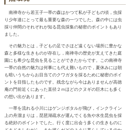
南禅寺から若王子一帯の森はかつて私が子どもの頃，虫採
り少年達にとって最も重要な森の一つでした。森の中には虫
採り仲間のそれぞれが知る昆虫採集の秘密のポイントもあり
ました。
その魅力とは，子どもの足でさほど遠くない場所に豊かな
森と多様な生きものが存在し，南禅寺の歴史が支えてきた庭
園にも希少な昆虫を見ることができたからです。この南禅寺
一帯の自然の魅力は何事にも代え難いもので，夏休みには朝
も暗いうちからお目当てのクワガタを採るために秘密のポイ
ントを目指したものです。残念ながら今はありませんが高徳
庵の門前近くにあった直径２ｍほどのクヌギの巨木にも多く
の想い出があります。
一帯を流れる小川にはゲンジボタルが飛び，インクライン
上の舟溜まりは，琵琶湖疏水が運んでくる魚や水生昆虫を採
る絶好のポイントでした。行く度に出会う多くの生きものに
ドキドキしながら，また彼らがどのように暮らしているのか