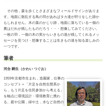
その他，森を歩くとさまざまなフィールドサインがありま
す。地面に散乱する鳥の羽があればタカ達が狩りをした跡か
もしれません。木の葉のかじり跡，地面に落ちている一個の
糞はだれが残したものだろう・・・想像してみてください。
一枚の羽，一個の木の実からいきもの達が残してくれるメッ
セージを見つけ・想像することは生きもの達を知る楽しみの
一つです。
筆者
河合 嗣生（かわい つぐお）
1959年京都市生まれ，造園家，仕事の
コンセプト＝「片足を自然生態系か
ら，もう片足を住民参加から考える」
を軸点に環境設計・環境教育に携わ
る。庭や公園，緑や土，水など自然の