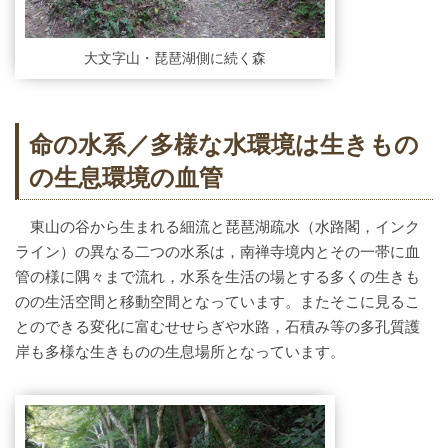
大文字山・琵琶湖側に続く森
命の水系／多様な水環境は生きもの
の生息環境の血管
東山の谷から生まれる細流と琵琶湖疏水（水路閣，インク
ライン）の異なる二つの水系は，南禅寺境内とその一帯に血
管の様に隅々まで流れ，水系を生活の場とする多くの生きも
のの生活空間と移動空間となっています。またそこに見るこ
とのできる変化に富むせせらぎや水路，石積み等の多孔質護
岸も多様な生きものの生息場所となっています。