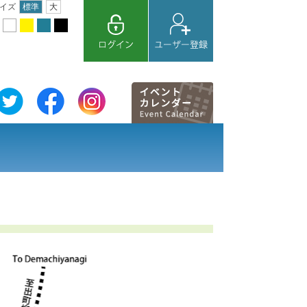
イズ
標準
大