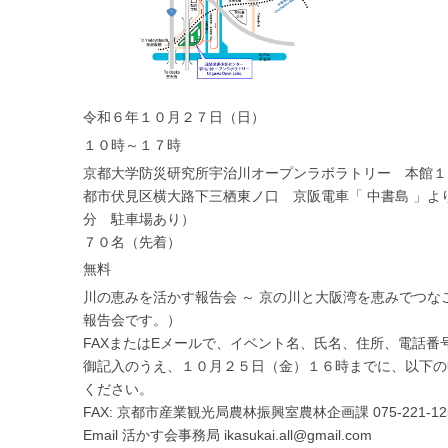
令和６年１０月２７日（日）
１０時～１７時
京都大学防災研究所宇治川オープンラボラトリー 本館１ 
都市伏見区横大路下三栖東ノ口 京阪電車「 中書島 」よ
分 駐車場あり）
７０名（先着）
無料
川の恵みを活かす報告会 ～ 京の川と大阪湾を恵みでつな
報告会です。）
FAXまたはEメールで、イベント名、氏名、住所、電話番
御記入のうえ、１０月２５日（金）１６時までに、以下の
ください。
FAX: 京都市産業観光局農林振興室農林企画課 075-221-12
Email 活かす会事務局 ikasukai.all@gmail.com