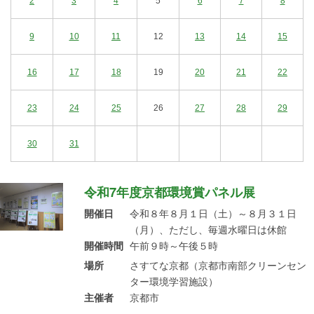
2
3
4
5
6
7
8
9
10
11
12
13
14
15
16
17
18
19
20
21
22
23
24
25
26
27
28
29
30
31
令和7年度京都環境賞パネル展
開催日
令和８年８月１日（土）～８月３１日
（月）、ただし、毎週水曜日は休館
開催時間
午前９時～午後５時
場所
さすてな京都（京都市南部クリーンセン
ター環境学習施設）
主催者
京都市