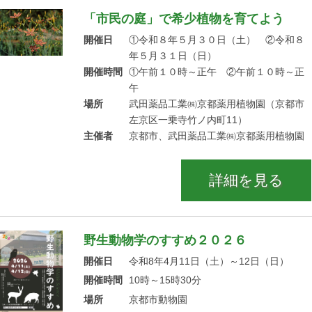
「市民の庭」で希少植物を育てよう
開催日
①令和８年５月３０日（土） ②令和８
年５月３１日（日）
開催時間
①午前１０時～正午 ②午前１０時～正
午
場所
武田薬品工業㈱京都薬用植物園（京都市
左京区一乗寺竹ノ内町11）
主催者
京都市、武田薬品工業㈱京都薬用植物園
詳細を見る
野生動物学のすすめ２０２６
開催日
令和8年4月11日（土）～12日（日）
開催時間
10時～15時30分
場所
京都市動物園