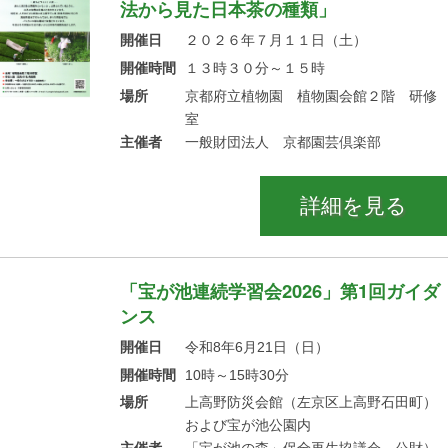
法から見た日本茶の種類」
開催日
２０２６年７月１１日（土）
開催時間
１３時３０分～１５時
場所
京都府立植物園 植物園会館２階 研修
室
主催者
一般財団法人 京都園芸倶楽部
詳細を見る
「宝が池連続学習会2026」第1回ガイダ
ンス
開催日
令和8年6月21日（日）
開催時間
10時～15時30分
場所
上高野防災会館（左京区上高野石田町）
および宝が池公園内