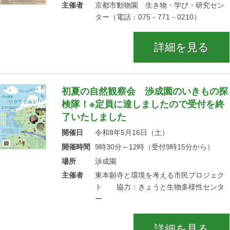
主催者
京都市動物園 生き物・学び・研究セン
ター（電話：075－771－0210）
詳細を見る
初夏の自然観察会 渉成園のいきもの探
検隊！※定員に達しましたので受付を終
了いたしました
開催日
令和8年5月16日（土）
開催時間
9時30分～12時（受付9時15分から）
場所
渉成園
主催者
東本願寺と環境を考える市民プロジェク
ト 協力：きょうと生物多様性センタ
ー
詳細を見る