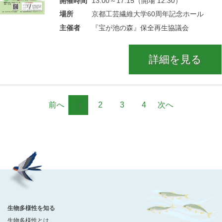
開催時間
13:00～17:15（開場 12:30）
場所
京都工芸繊維大学60周年記念ホール
主催者
『宝が池の森』保全再生協議会
詳細を見る
前へ
1
2
3
4
次へ
生物多様性を知る
生物多様性とは