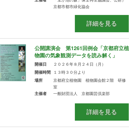
主催者
「宝が池の森」保全再生協議会、公財）
京都市都市緑化協会
詳細を見る
公開講演会 第1261回例会「京都府立植
物園の気象観測データを読み解く」
開催日
２０２６年８月２４日（月）
開催時間
１３時３０分より
場所
京都府立植物園 植物園会館２階 研修
室
主催者
一般財団法人 京都園芸倶楽部
詳細を見る