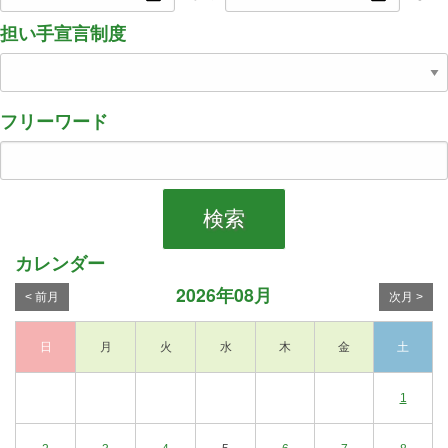
担い手宣言制度
フリーワード
検索
カレンダー
2026年08月
< 前月
次月 >
日
月
火
水
木
金
土
1