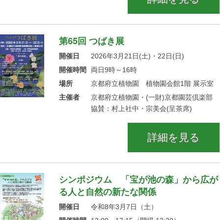
第65回 つばき展
開催日
2026年3月21日(土)・22日(日)
開催時間
両日9時～16時
場所
京都府立植物園 植物園会館1階 展示室
主催者
京都府立植物園・(一財)京都園芸倶楽部
協賛：村上社中・宗美会(呈茶席)
詳細を見る
シンポジウム 「宝が池の森」から広が
る人と自然の新たな関係
開催日
令和8年3月7日（土）