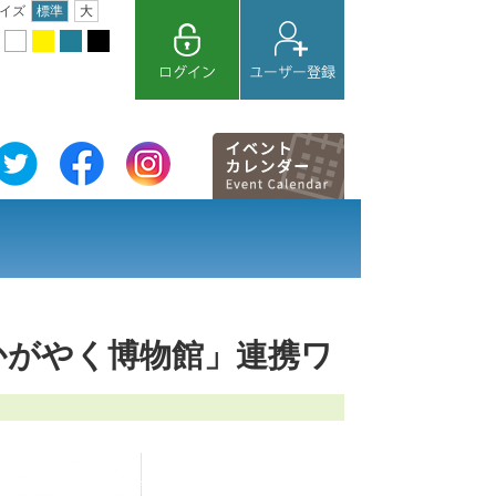
イズ
標準
大
かがやく博物館」連携ワ