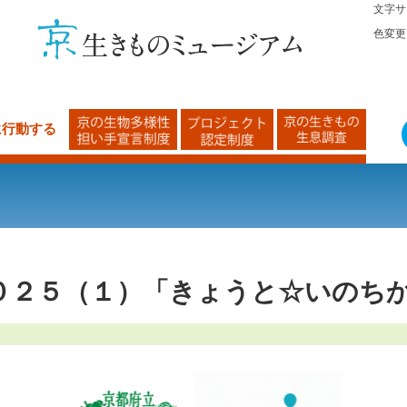
文字サ
色変更
に行動する
０２５（１）「きょうと☆いのち