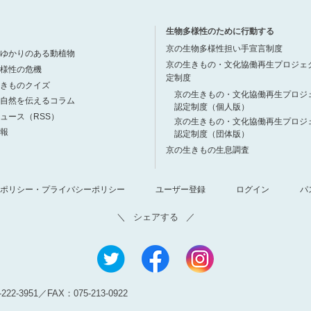
生物多様性のために行動する
京の生物多様性担い手宣言制度
ゆかりのある動植物
京の生きもの・文化協働再生プロジェ
様性の危機
定制度
きものクイズ
京の生きもの・文化協働再生プロジ
自然を伝えるコラム
認定制度（個人版）
ュース（RSS）
京の生きもの・文化協働再生プロジ
報
認定制度（団体版）
京の生きもの生息調査
ポリシー・プライバシーポリシー
ユーザー登録
ログイン
パ
シェアする
22‐3951／FAX：075-213-0922