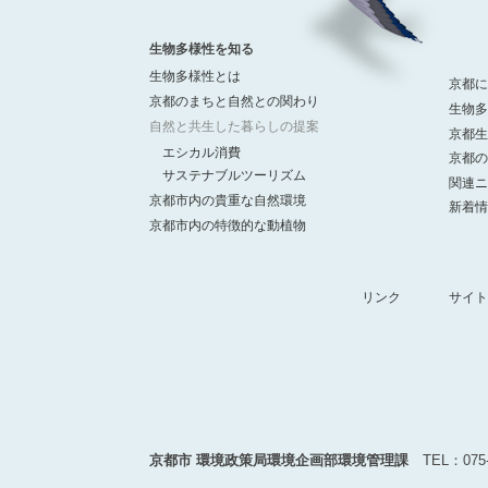
生物多様性を知る
生物多様性とは
京都に
京都のまちと自然との関わり
生物多
自然と共生した暮らしの提案
京都生
エシカル消費
京都の
サステナブルツーリズム
関連ニ
京都市内の貴重な自然環境
新着情
京都市内の特徴的な動植物
リンク
サイト
京都市 環境政策局環境企画部環境管理課
TEL：075-2