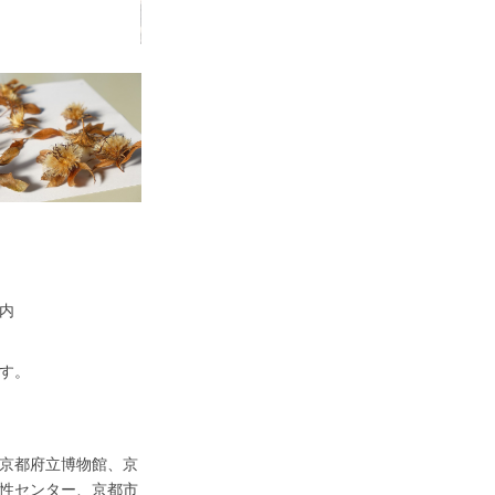
内
す。
京都府立博物館、京
性センター、京都市