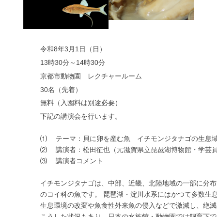
令和8年3月1日（日）
13時30分～14時30分
京都市動物園 レクチャールーム
30名（先着）
無料（入園料は別途必要）
下記の講演会を行います。
⑴ テーマ：貝に卵を産む魚 イチモンジタナゴの生息
⑵ 講演者：松田征也（元滋賀県立琵琶湖博物館・学芸
⑶ 講演者コメント
イチモンジタナゴは、中部、近畿、北陸地域の一部に分布
のコイ科の魚です。 琵琶湖・淀川水系にはかつて多数生
生息環境の改変や魚食性外来魚の侵入などで激減し、絶滅
こうした状況もあり、日本の水族館・動物園では飼育下で