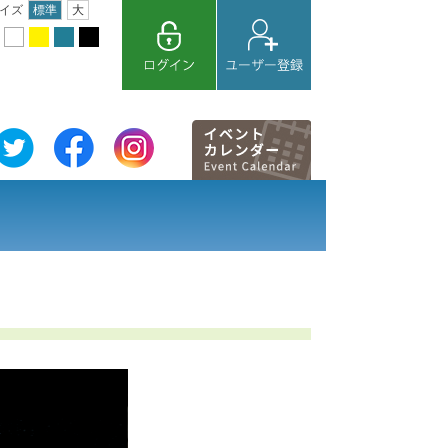
イズ
標準
大