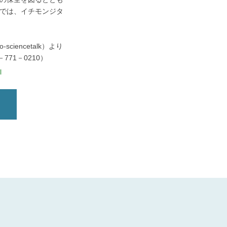
では、イチモンジタ
yzoo-sciencetalk）より
71－0210）
l