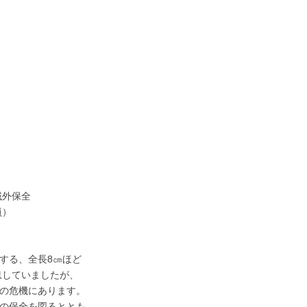
域外保全
員）
する、全長8㎝ほど
息していましたが、
の危機にあります。
の保全を図るととも