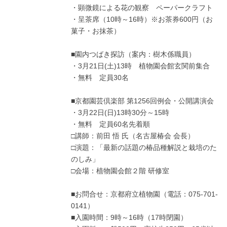
・顕微鏡による花の観察 ペーパークラフト
・呈茶席（10時～16時）※お茶券600円（お
菓子・お抹茶）
■園内つばき探訪（案内：樹木係職員）
・3月21日(土)13時 植物園会館玄関前集合
・無料 定員30名
■京都園芸倶楽部 第1256回例会・公開講演会
・3月22日(日)13時30分～15時
・無料 定員60名先着順
□講師：前田 悟 氏（名古屋椿会 会長）
□演題：「最新の話題の椿品種解説と栽培のた
のしみ」
□会場：植物園会館２階 研修室
■お問合せ：京都府立植物園（電話：075-701-
0141）
■入園時間：9時～16時（17時閉園）