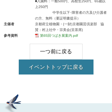
■入園料：一般500円、高校生250円、65歳以
上250円
中学生以下･障害者の方及び介護者
の方、無料（要証明書提示）
主催者
京都府立植物園・(一財)京都園芸倶楽部 協
賛：村上社中・宗美会(呈茶席)
参考資料
第65回つばき展案内.pdf
一つ前に戻る
イベントトップに戻る