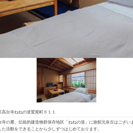
区高台寺ねねの道鷲尾町５１１
寺の麓、伝統的建造物群保存地区「ねねの道」に旅館元奈古はございま
した活動をできることから少しずつはじめております。