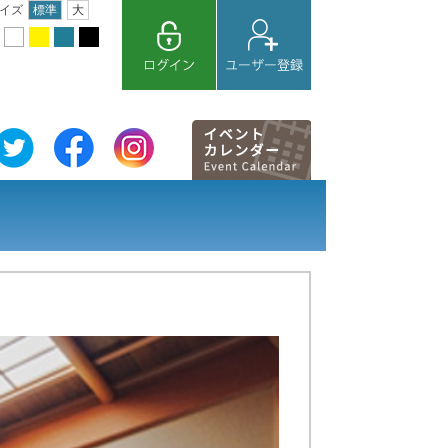
イズ
標準
大