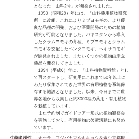
となった「山科2号」が開発されました。
1953（昭和28）年には、「山科薬用植物研究
所」に改組。これによりミブヨモギの、より優
良な品種の開発、および医薬開発のための植物
研究が可能となりました。パキスタンから導入
したクラムヨモギの育種、ミブヨモギとクラム
ヨモギを交配したペンタヨモギ、ヘキサヨモギ
が開発されました。またいくつかの植物由来医
薬品を開発してきました。
1994（平成6）年に、「山科植物資料館」とし
て再スタートし、研究用にこれまで50年以上に
わたり収集されてきた世界の有用植物を系統保
存する施設となりました。以来、今日までに世
界各地から収集した約3000種の薬用・有用植物
を栽植しています。
また予約制でガイドツアー形式の植物観察会
を実施しており、有用植物の啓蒙活動にも努め
ています。
生物多様性
オケラ、フジバカマやキキョウを含む京都府