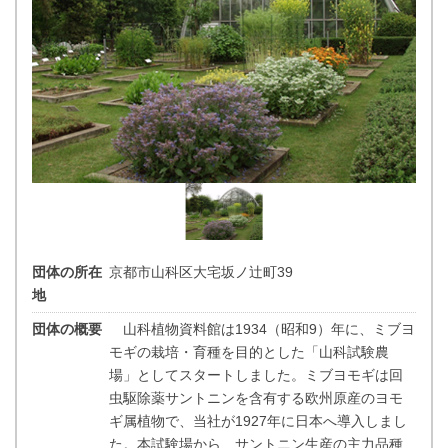
団体の所在
京都市山科区大宅坂ノ辻町39
地
団体の概要
山科植物資料館は1934（昭和9）年に、ミブヨ
モギの栽培・育種を目的とした「山科試験農
場」としてスタートしました。ミブヨモギは回
虫駆除薬サントニンを含有する欧州原産のヨモ
ギ属植物で、当社が1927年に日本へ導入しまし
た。本試験場から、サントニン生産の主力品種