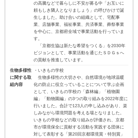
の高騰などで暮らしに不安が募る中「お互いに
頼もしき隣人となりましょう」の呼びかけで誕
生しました。助け合いの組織として、宅配事
業、店舗事業、福祉事業、共済事業、葬祭事業
を中心に、京都府全域で事業活動を行っていま
す。
「京都生協は新たな希望をつくる」を2030年
ビジョンとして、事業活動を通じたＳＤＧｓへ
の貢献を推進しています。
生物多様性
・いきもの学校
に関する取
生物多様性の大切さや、自然環境が地球温暖
組内容
化の防止に役立っていることについて学ぶ企画
として、いきもの学校の「森林編」「植物園
編」「動物園編」の3つの取り組みを2022年度に
行いました。合計で123人の申し込みがあり、楽
しみながら環境問題を考える場となりました。
いきもの学校などの取り組みが評価され、京都
市が環境保全に貢献する活動を実践する団体に
対して表彰する「第20回京都環境賞・特別賞」